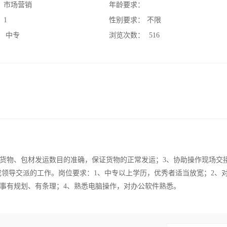
：
市场营销
年龄要求：
：
1
性别要求：
不限
：
中专
浏览次数：
516
证货物、包材发运数目的准确，保证货物的正常发运；3、协助操作现场交
成领导交派的工作。岗位要求：1、中专以上学历，优秀者适当放宽；2、
做事有规划、有条理；4、熟悉电脑操作，对办公软件熟悉。